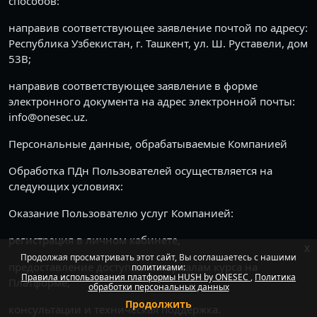
способов:
направив соответствующее заявление почтой по адресу:
Республика Узбекистан, г. Ташкент, ул. Ш. Руставели, дом
53B;
направив соответствующее заявление в форме
электронного документа на адрес электронной почты:
info@onesec.uz.
Персональные данные, обрабатываемые Компанией
Обработка ПДн Пользователей осуществляется на
следующих условиях:
Оказание Пользователю услуг Компанией:
регистрация в личном кабинете,
x
Продолжая просматривать этот сайт, Вы соглашаетесь с нашими
предоставление доступа к материалам курса на
политиками:
Правила использования платформы HUSH by ONESEC
Политика
Платформе,
обработки персональных данных
Продолжить
консультации и техническая поддержка.