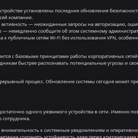
устройстве установлены последние обновления безопаснос
всей компании.
 активность — неожиданные запросы на авторизацию, оши
ю — немедленно сообщите об этом системному администрато
а к публичным сетям Wi-Fi без использования VPN, особен
мится с базовыми принципами работы корпоративных сете
удникам быстрее распознавать потенциальные угрозы и св
прерывный процесс. Обновление системы сегодня может пр
статочно одного уязвимого устройства в сети. Именно поэ
о сотрудника.
, внимательность к системным уведомлениям и оперативн
мпании сохранять устойчивость даже перед критическими 