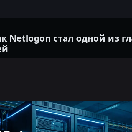
как Netlogon стал одной из г
ей