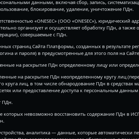
ерсональными данными, включая сбор, запись, систематиза
пользование, блокирование, удаление, уничтожение ПДн.
тственностью «ONESEC» (ООО «ONESEC»), юридический адрес:
тельно организует и осуществляет обработку ПДн, а также 
ерации), совершаемые с ПДн.
ых страниц Сайта Платформы, созданных в результате рег
гина и пароля) в предусмотренные для этого поля на Сайт
енные на раскрытие ПДн определенному лицу или определе
ленные на раскрытие ПДн неопределенному кругу лиц (пере
круга лиц, в том числе обнародование ПДн в средствах 
тях или предоставление доступа к персональным данным 
т ПДн.
е которых невозможно восстановить содержание ПДн в ИСПД
н.
 устройства, аналитика — данные, которые автоматически п