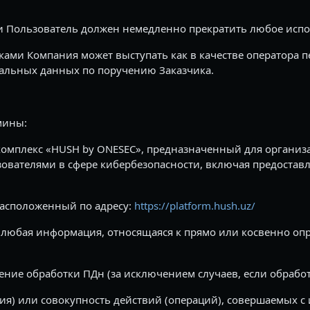
ки Пользователь должен немедленно прекратить любое исп
ками Компания может выступать как в качестве оператора п
альных данных по поручению Заказчика.
мины:
мплекс «HUSH by ONESEC», предназначенный для организа
ователями в сфере кибербезопасности, включая предостав
расположенный по адресу:
https://platform.hush.uz/
 любая информация, относящаяся к прямо или косвенно о
ие обработки ПДн (за исключением случаев, если обработ
ия) или совокупность действий (операций), совершаемых с